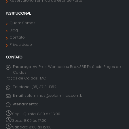
Reservatório Térmico de Grande Porte
INSTITUCIONAL
Quem Somos
Blog
Contato
Privacidade
CONTATO
Endereço:
Av. Pres. Wenceslau Braz, 3511 Estância Poços de
Caldas
Poços de Caldas . MG
Telefone:
(35) 3713-1352
Email:
solarminas@solarminas.com.br
Atendimento:
.
Seg - Quinta: 8:00 às 18:00
Sexta: 8:00 às 17:00
Sábado: 8:00 às 12:00